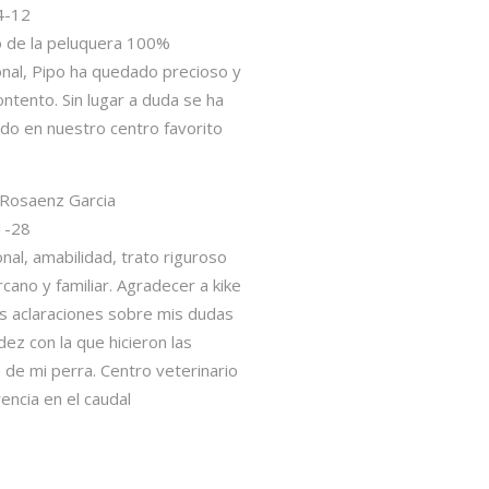
00%
o precioso y
duda se ha
o favorito
to riguroso
adecer a kike
e mis dudas
on las
 veterinario