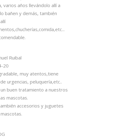
lo allí a
ambién
ida,etc...
s,tiene
ería,etc..
o a nuestros
y juguetes