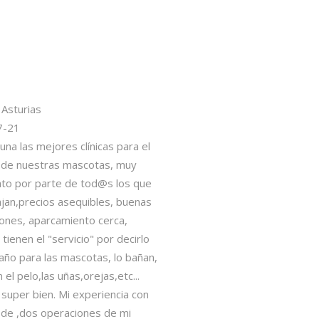
clientes nos
respaldan
cas para el
as, muy
d@s los que
les, buenas
cerca,
por decirlo
s, lo bañan,
as,etc...
iencia con
s de mi